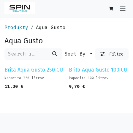
Skip to Content
Produkty
Aqua Gusto
Aqua Gusto
Sort By
Filtre
Brita Aqua Gusto 250 CU
Brita Aqua Gusto 100 CU
kapacita 250 litrov
kapacita 100 litrov
11,30
€
9,70
€