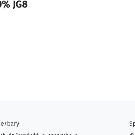
0% JG8
ne/bary
Sp