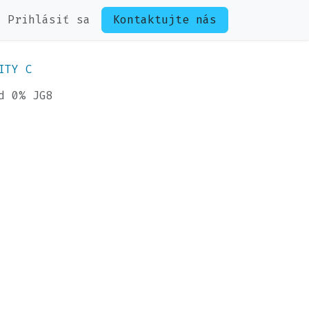
Prihlásiť sa
Kontaktujte nás
ITY C
d 0% JG8