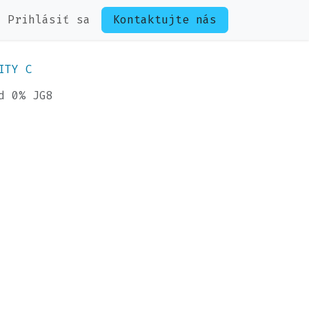
Prihlásiť sa
Kontaktujte nás
ITY C
d 0% JG8