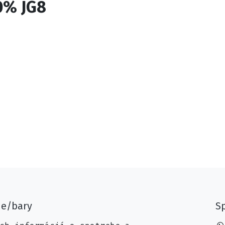
0% JG8
ne/bary
Sp