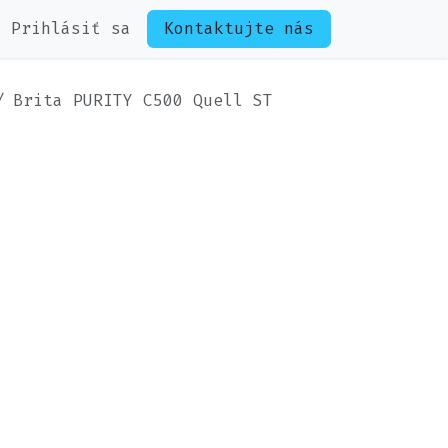
Prihlásiť sa
Kontaktujte nás
Brita PURITY C500 Quell ST